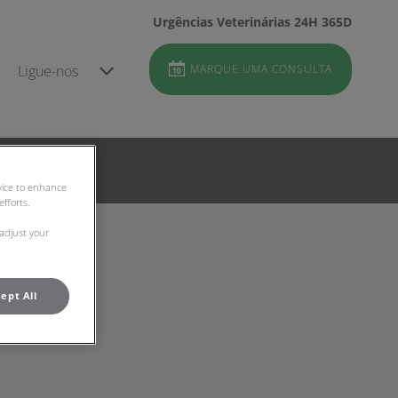
Urgências Veterinárias 24H 365D
Ligue-nos
MARQUE UMA CONSULTA
evice to enhance
fforts.
 adjust your
ept All