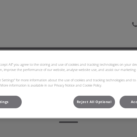
as Veterinarias Bom Jesus
Carreiras
Contactos
Accept All” you agree to the storing and use of cookies and tracking technologies on your d
on, improve the performance of our website, analyse website use, and assist our marketing e
ie Settings” for more information about the use of cookies and tracking technologies and to
More information is available in our Privacy Notice and Cookie Policy.
tings
Reject All Optional
Acc
Dr. ª Kléa Silva