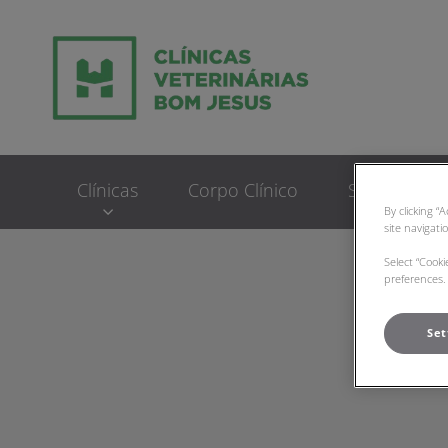
Homepage do Clinic
Clínicas
Corpo Clínico
Serviços
By clicking “
site navigati
Select “Cook
preferences. 
Set