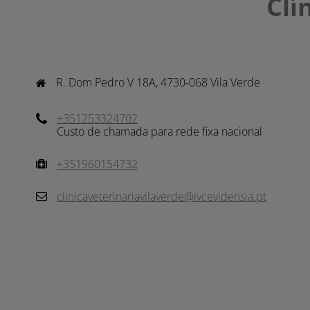
Clí
R. Dom Pedro V 18A, 4730-068 Vila Verde
+351253324702
Custo de chamada para rede fixa nacional
+351960154732
clinicaveterinariavilaverde@ivcevidensia.pt