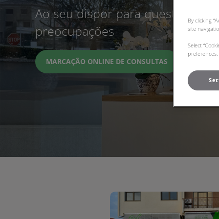
Ao seu dispor para questões, dú
By clicking “
preocupações
site navigati
Select “Cook
preferences. 
MARCAÇÃO ONLINE DE CONSULTAS
Set