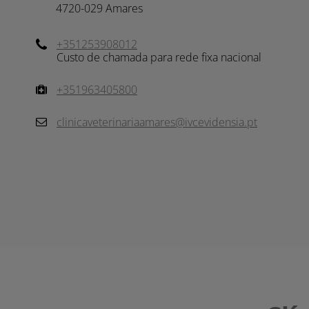
4720-029 Amares
+351253908012
Custo de chamada para rede fixa nacional
+351963405800
clinicaveterinariaamares@ivcevidensia.pt