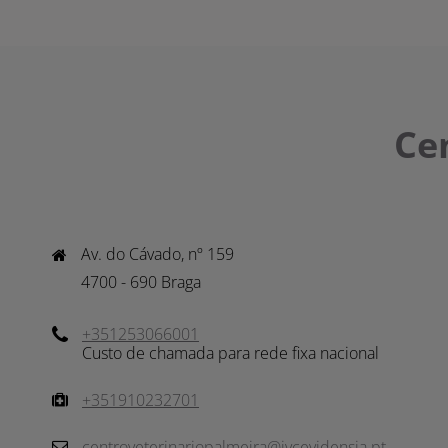
Ce
Av. do Cávado, nº 159

4700 - 690 Braga
+351253066001
Custo de chamada para rede fixa nacional
+351910232701
centroveterinariopalmeira@ivcevidensia.pt