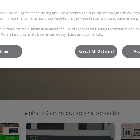
vidas e
Accept All” you agree to the storing and use of cookies and tracking technologies on your d
on, improve the performance of our website, analyse website use, and assist our marketing e
ie Settings” for more information about the use of cookies and tracking technologies and to
More information is available in our Privacy Notice and Cookie Policy.
tings
Reject All Optional
Acc
Escolha o Centro que deseja contactar