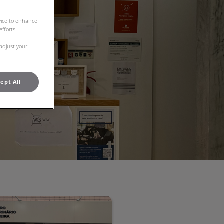
evice to enhance
fforts.
 adjust your
ept All