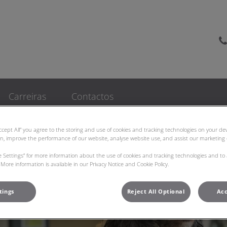
as Veterinarias Bom Jesus
Carreiras
Contactos
Accept All” you agree to the storing and use of cookies and tracking technologies on your d
on, improve the performance of our website, analyse website use, and assist our marketing e
ie Settings” for more information about the use of cookies and tracking technologies and to
More information is available in our Privacy Notice and Cookie Policy.
tings
Reject All Optional
Acc