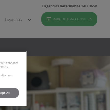
Urgências Veterinárias 24H 365D
Ligue-nos
MARQUE UMA CONSULTA
evice to enhance
fforts.
 adjust your
ept All