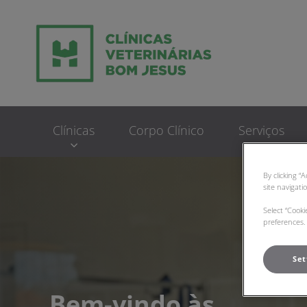
Homepage do Clinic
Clínicas
Corpo Clínico
Serviços
By clicking “
site navigati
Select “Cook
preferences. 
Set
Bem-vindo às