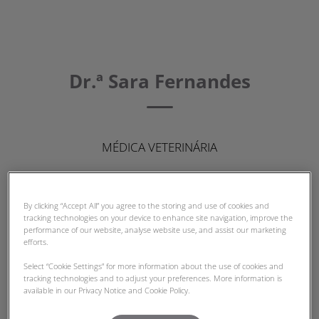
Dr.ª Sara Fernandes
MÉDICA VETERINÁRIA
By clicking “Accept All” you agree to the storing and use of cookies and
tracking technologies on your device to enhance site navigation, improve the
performance of our website, analyse website use, and assist our marketing
efforts.
Select “Cookie Settings” for more information about the use of cookies and
tracking technologies and to adjust your preferences. More information is
available in our Privacy Notice and Cookie Policy.